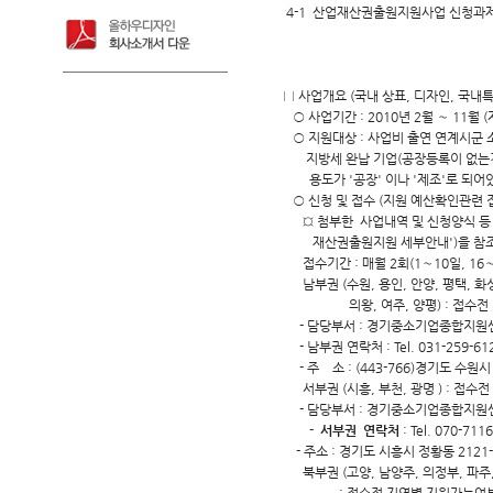
4-1 산업재산권출원지원사업 신청과제
□ 사업개요 (국내 상표, 디자인, 국내
○ 사업기간 : 2010년 2월 ～ 11월 
○ 지원대상 : 사업비 출연 연계시군
지방세 완납 기업(공장등록이 없는경
용도가 '공장' 이나 '제조'로 되어
○ 신청 및 접수 (지원 예산확인관련 
¤ 첨부한 사업내역 및 신청양식 등 사
재산권출원지원 세부안내')을 참조하
접수기간 : 매월 2회(1～10일, 16
남부권 (수원, 용인, 안양, 평택, 화성,
의왕, 여주, 양평) : 접수전 
- 담당부서 : 경기중소기업종합지원
- 남부권 연락처 : Tel. 031-259-612
- 주 소 : (443-766)경기도 수원시
서부권 (시흥, 부천, 광명 ) : 접수
- 담당부서 : 경기중소기업종합지원
-
서부권 연락처
: Tel. 070-711
- 주소 : 경기도 시흥시 정황동 21
북부권 (고양, 남양주, 의정부, 파주, 