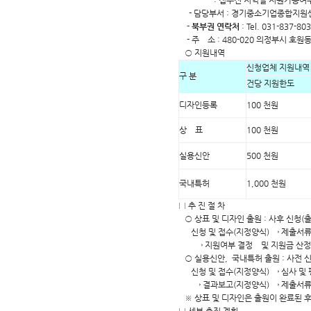
: 접수전 지역별 지원가능여부 
- 담당부서 : 경기중소기업종합지원
-
북부권 연락처
: Tel. 031-837-80
- 주 소 : 480-020 의정부시 호원동
○ 지원내역
신청업체 지원내역
구 분
건당 지원한도
디자인등록
100 천원
상 표
100 천원
실용신안
500 천원
국내특허
1,000 천원
□ 추 진 절 차
○ 상표 및 디자인 출원 : 사후 신청(
신청 및 접수(지정양식) → 제출서류
→ 지원여부 결정 및 지원금 산정 
○ 실용신안, 국내특허 출원 : 사전 
신청 및 접수(지정양식) → 심사 및 
→ 결과보고(지정양식) → 제출서류 
※ 상표 및 디자인은 출원이 완료된 후