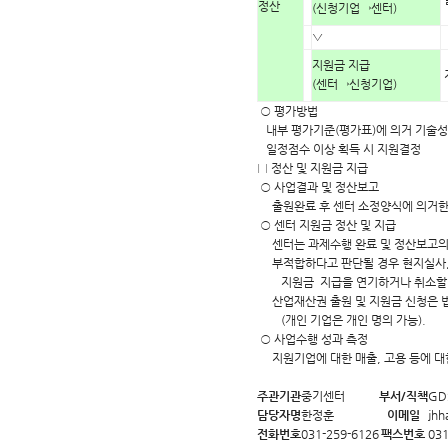
정산
(신청기업→센터)
▽
지원금 지급
(센터→신청기업)
○ 평가방법
내부 평가기준(평가표)에 의거 기술성,
일정점수 이상 획득 시 지원결정
□ 정산 및 지원금 지급
○ 사업결과 및 정산보고
출원완료 후 센터 소정양식에 의거한
○ 센터 지원금 정산 및 지급
센터는 과제수행 완료 및 정산보고의 
부적합하다고 판단될 경우 현지실사, 
지원금 지급을 연기하거나 취소할 
산업재산권 출원 및 지원금 신청은 법
(개인 기업은 개인 명의 가능).
○ 사업수행 성과 측정
지원기업에 대한 매출, 고용 등에 대
주관기관
중기센터
부서/직책
GD
담당자명
한정훈
이메일
jhh
전화번호
031-259-6126
팩스번호
031