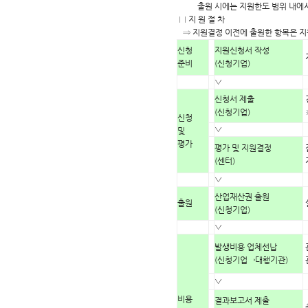
출원 시에는 지원한도 범위 내에서
□ 지 원 절 차
⇒ 지원결정 이전에 출원한 항목은 지
신청
지원신청서 작성
준비
(신청기업)
▽
신청서 제출
(신청기업)
신청
▽
및
평가
평가 및 지원결정
(센터)
▽
산업재산권 출원
출원
(신청기업)
▽
발생비용 업체선납
(신청기업→대행기관)
▽
비용
결과보고서 제출