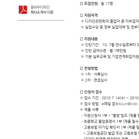
□
모집인원
: 총 17명
□
지원자격
ㅇ 디자인관련학과 졸업자 중 미취업자(
ㅇ 실업수당 등 정부 실업대책 및 정부
□
지원내용
ㅇ 인턴기간 : ‘10. 7월 연수일로부터
ㅇ 인턴 급여수준 : 월 1백만원
ㅇ 기본 실무교육 및 기업연계취업지원
□
전형방법
ㅇ 1차 : 서류심사
ㅇ 2차 : 면접심사
□
신청서 접수
ㅇ 접수 기간 : 2010.7.14(수) ~ 2010
ㅇ 접수 방법 : e메일 접수(
ssun@kidp.
ㅇ 제출 서류
- 지원신청서 1부 * “별첨”참조 (제출 
- 최종학교 졸업증명서 1부 (제출 필수
- 고용보험 미가입 확인서 1부 (제출 필
* 고용보험공단 발급 또는 고용보험 미가