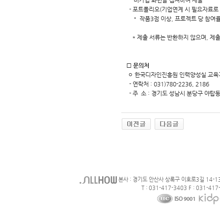
미가입 화면을 캡쳐하여 제출
- 포트폴리오(기업연계 시 필요자료로 
‧ 작품3점 이상, 프로젝트 당 참여율
* 제출 서류는 반환하지 않으며, 제출
□
문의처
ㅇ 한국디자인진흥원 인력양성실 교육
- 연락처 : 031)780-2236, 2186
- 주 소 : 경기도 성남시 분당구 야
본사 : 경기도 안산사 상록구 이호로3길 14-1
T : 031-417-3403 F : 031-417