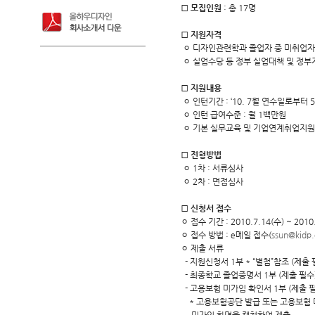
□
모집인원
: 총 17명
□
지원자격
ㅇ 디자인관련학과 졸업자 중 미취업자(
ㅇ 실업수당 등 정부 실업대책 및 정부
□
지원내용
ㅇ 인턴기간 : ‘10. 7월 연수일로부터
ㅇ 인턴 급여수준 : 월 1백만원
ㅇ 기본 실무교육 및 기업연계취업지원
□
전형방법
ㅇ 1차 : 서류심사
ㅇ 2차 : 면접심사
□
신청서 접수
ㅇ 접수 기간 : 2010.7.14(수) ~ 2010
ㅇ 접수 방법 : e메일 접수(
ssun@kidp.
ㅇ 제출 서류
- 지원신청서 1부 * “별첨”참조 (제출 
- 최종학교 졸업증명서 1부 (제출 필수
- 고용보험 미가입 확인서 1부 (제출 필
* 고용보험공단 발급 또는 고용보험 미가