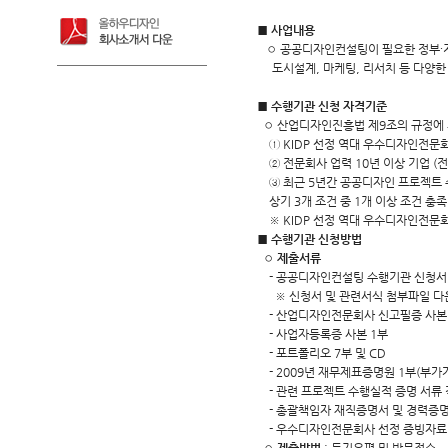
■ 사업내용
◦ 공공디자인컨설팅이 필요한 정부∙지
도시설계, 마케팅, 리서치 등 다양한
■ 수행기관 신청 자격기준
◦ 산업디자인진흥법 제9조의 규정에 
① KIDP 선정 역대 우수디자인전문회
② 전문회사 업력 10년 이상 기업 (
③ 최근 5년간 공공디자인 프로젝트 
상기 3개 조건 중 1개 이상 조건 충족
※ KIDP 선정 역대 우수디자인전문
■ 수행기관 신청방법
◦ 제출서류
- 공공디자인컨설팅 수행기관 신청서 원
※ 신청서 및 관련서식 첨부파일 다
- 산업디자인전문회사 신고필증 사본
- 사업자등록증 사본 1부
- 포트폴리오 7부 및 CD
- 2009년 재무제표증명원 1부(부
- 관련 프로젝트 수행실적 증명 서류 
- 총괄책임자 재직증명서 및 경력증명
- 우수디자인전문회사 선정 증빙자료 