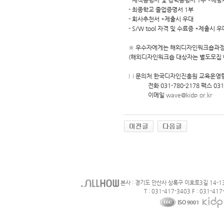
- 재직증명서 및 경력증명서 1부 *해당
- 최종학교 졸업증명서 1부
- 회사추천서 *제출시 우대
- S/W tool 자격 및 수료증 *제출시 우
※ 우수자에게는 해외디자인워크숍과정
(해외디자인워크숍 대상자는 별도모집 
□ 문의처 한국디자인진흥원 교육운영
전화 031-780-2178 팩스 031-
이메일
wave@kidp.or.kr
본사 : 경기도 안산사 상록구 이호로3길 14-1
T : 031-417-3403 F : 031-417