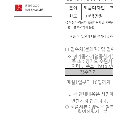
분야
제품디자인
한도
14백만원
- 2개 분야 이상의 통합지원시 총 지
한도를 초과하지 못함
※ 총 소요금액에 대한 부가세 및 
□
접수처(문의처) 및 접
ㅇ 경기중소기업종합지
- 주 소 : 경기도 수원시
- 인터넷 주소 : http://w
접수기간
매월1일부터 10일까지
※
본 안내내용은 사정에
반환하지 않습니다.
○ 제출서류 : 양식은 첨
1. 참여신청서 1부.