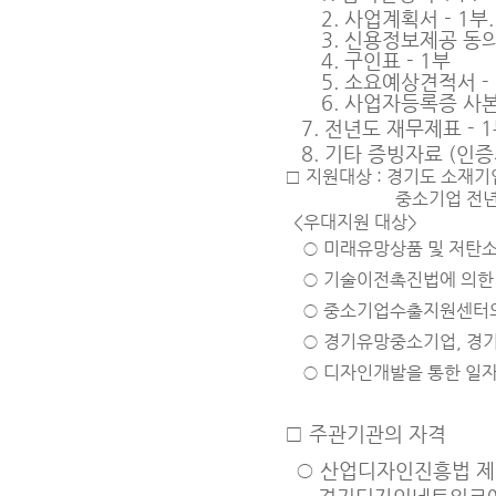
2. 사업계획서 - 1부.
3. 신용정보제공 동의서
4. 구인표 - 1부
5. 소요예상견적서 - 
6. 사업자등록증 사본 
7
. 전년도 재무제표 - 
8
. 기타 증빙자료 (인증
□ 지원대상 : 경기도
소재기
중소기업
전년
<우대지원 대상>
○
미래유망상품 및 저탄
○
기술이전촉진법에 의한 
○
중소기업수출지원센터
○
경기유망중소기업, 경
○
디자인개발을 통한 일자
□
주관기관의 자격
○
산업디자인진흥법 제