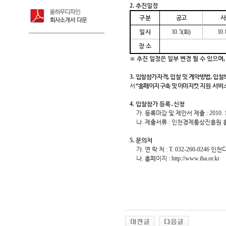
2.
추진일정
구 분
공 고
사
일 시
10. 5(
화
)
10. 
장 소
※
추진 일정은 일부 변경 될 수 있으며
3.
입찰참가자격
,
입찰 및 계약방법
,
입찰
서
“
홈페이지 구축 및 이미지컷
지원 서비
4.
입찰참가 등록
․
신청
가
.
등록마감 및 제안서 제출
:
2010. 
나
.
제출서류
:
인천경제통상진흥원 
5.
문의처
가
.
연 락 처
: T. 032-260-0246
인천디
나
.
홈페이지
:
http://www.iba.or.kr