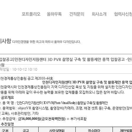
[입찰공고]인천디자인지원센터 3D PVR 촬영실 구축 및 활용제안 용역 입찰공고 -
흥원
작성일 : 10-10-12 10:10
인천경제통상진흥원 공고 제
2010-44
호
인천디자인지원센터
3D PVR
촬영실 구축 및 활용제안 용역 
인천광역시와 인천경제통상진흥원이 지역 디자인산업 육성 및 지원을 위해 설치한 인천디자
용을 위해 아래와 같이 우수한 능력을 보유한 업체들을 모집하오니 많은 참여 바랍니다
.
.
공모개요
가
.
용 역 명
:
인천디자인지원센터
3D PVR(Photo Virtual Reality)
촬영실 구축 및 활용제
안
나
.
용역범위
: objectVR
촬영시스템
,
촬영장비
(
카메라
,
조명
,
배경 셋트 등
)
구축
,
운영방안
(
장비
 교육
),
사후관리방안
,
기타
라
.
추정금액
:
금
56,000,000
원
(
금오천육백만원
)
※
부가세포함
.
추진일정
구 분
공 고
사업설명회
접수마감
제안발표