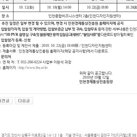
일 시
10. 12(
화
)
10. 18(
월
) 14:00
10. 22(
금
) 18:00
10. 26(
장 소
인천종합비즈니스센터
2
층
(
인천디자인지원센터
)
※
추진 일정은 일부 변경 될 수 있으며
,
변경 시 인천경제통상진흥원 홈페이지에 공지
.
입찰참가자격
,
입찰 및 계약방법
,
입찰보증금 납부 및 귀속
,
입찰무효
등에 관
한
세부내용은 인천
에서
“3D PVR
촬영
실
구축 및 활용제안 용역 입찰공고
(
세부
)”, “
붙임서류
”
를 다운로드 받아 필히 확
인
.
입찰참가 등록
․
신청
가
.
등록마감 및 제안서 제출
: 2010. 10. 22(
금
) 18:00
限
/
인천디자인지원센터
나
.
제출서류
:
인천경제통상진흥원 홈페이지
(
해당 공지사항
)
에서 다운로드
.
문의처
가
.
연 락 처
: T. 032-260-0224
사업부 이완석 과장
나
.
홈페이지
:
http://www.iba.or.kr
위와 같이 공고합니다
.
2010
년
10
월
12
일
인천경제통상진흥원장
: 경기도 안산사 상록구 이호로3길 14-13 1층 기술 연구소 : 서울특별시 금천구 가산디지털2로 98 