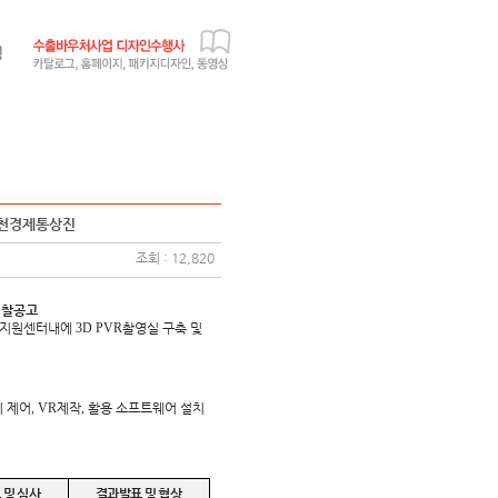
인천경제통상진
조회 : 12,820
입찰공고
인지원센터내에
3D PVR
촬영실 구축 및
 제어
, VR
제작
,
활용 소프트웨어 설치
 및 심사
결과발표 및 협상