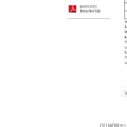
3
4
5
본사 