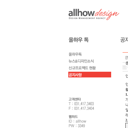
활
1
및
2