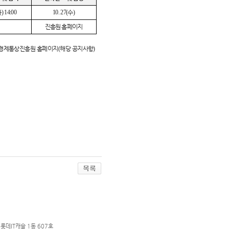
화
) 14:00
10. 27(
수
)
진흥원 홈페이지
경제통상진흥원 홈페이지
(
해당 공지사항
)
롯데IT캐슬 1동 607호