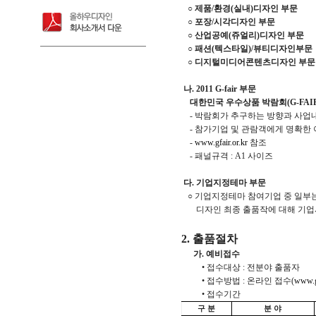
○ 제품/환경(실내)디자인 부문
○ 포장/시각디자인 부문
○ 산업공예(쥬얼리)디자인 부문
○ 패션(텍스타일)/뷰티디자인부문
○ 디지털미디어콘텐츠디자인 부문
나
. 2011 G-fair 부문
대한민국 우수상품 박람회(G-FAIR
- 박람회가 추구하는 방향과 사업
- 참가기업 및 관람객에게 명확한 
-
www.gfair.or.kr
참조
- 패널규격 : A1 사이즈
다
.
기업지정테마 부문
○ 기업지정테마 참여기업 중 일부는
디자인 최종 출품작에 대해 기업
2. 출품절차
가. 예비접수
• 접수대상 : 전분야 출품자
• 접수방법 : 온라인 접수(
www.g
• 접수기간
구 분
분 야