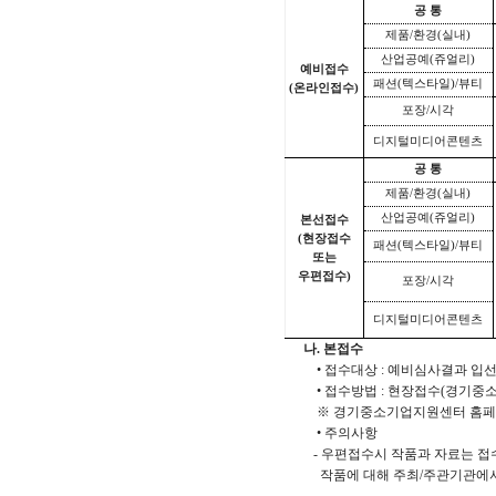
공 통
제품/환경(실내)
산업공예(쥬얼리)
예비접수
패션(텍스타일)/뷰티
(온라인접수)
포장/시각
디지털미디어콘텐츠
공 통
제품/환경(실내)
산업공예(쥬얼리)
본선접수
(현장접수
패션(텍스타일)/뷰티
또는
우편접수)
포장/시각
디지털미디어콘텐츠
나. 본접수
• 접수대상 : 예비심사결과 입
• 접수방법 : 현장접수(경기중
※ 경기중소기업지원센터 홈페
• 주의사항
- 우편접수시 작품과 자료는 접
작품에 대해 주최/주관기관에서