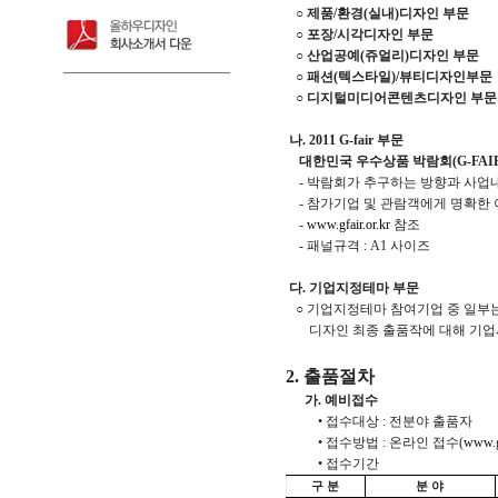
○ 제품/환경(실내)디자인 부문
○ 포장/시각디자인 부문
○ 산업공예(쥬얼리)디자인 부문
○ 패션(텍스타일)/뷰티디자인부문
○ 디지털미디어콘텐츠디자인 부문
나
. 2011 G-fair 부문
대한민국 우수상품 박람회(G-FAIR
- 박람회가 추구하는 방향과 사업
- 참가기업 및 관람객에게 명확한 
-
www.gfair.or.kr
참조
- 패널규격 : A1 사이즈
다
.
기업지정테마 부문
○ 기업지정테마 참여기업 중 일부는
디자인 최종 출품작에 대해 기업
2. 출품절차
가. 예비접수
• 접수대상 : 전분야 출품자
• 접수방법 : 온라인 접수(
www.g
• 접수기간
구 분
분 야