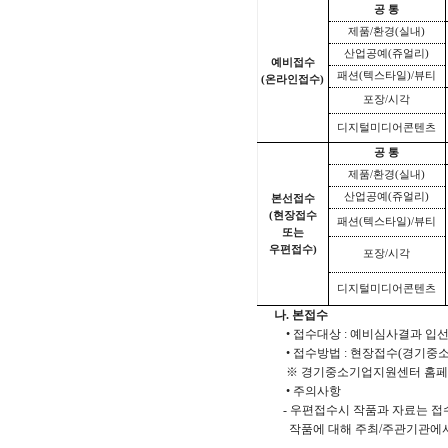
공 통
제품/환경(실내)
산업공예(쥬얼리)
예비접수
패션(텍스타일)/뷰티
(온라인접수)
포장/시각
디지털미디어콘텐츠
공 통
제품/환경(실내)
산업공예(쥬얼리)
본선접수
(현장접수
패션(텍스타일)/뷰티
또는
우편접수)
포장/시각
디지털미디어콘텐츠
나. 본접수
• 접수대상 : 예비심사결과 입
• 접수방법 : 현장접수(경기중
※ 경기중소기업지원센터 홈페
• 주의사항
- 우편접수시 작품과 자료는 접
작품에 대해 주최/주관기관에서