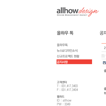
중
중
하