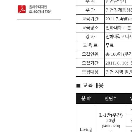
주 최
인천광역시
주 관
인천경제통상
교육기간
2011. 7. 4(
월
) ~
교육장소
인하대학교 
강 사
인하대학교 디
교 육 료
무료
모집인원
총
100
명
(
주
모집기간
2011. 6. 10(
모집대상
인천 지역 일
■
교육내용
분 야
인원수
7
반
주간
L-1
(
)
20
명
7
(14:00 ~ 17:00)
Living
/
7