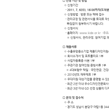
□ 신청 기간 및 방법
◦ 신청기간
- 2011. 7. 6(수), 18:00까지(도착
◦ 신청방법 : 방문 또는 택배 접수
- 관리규정 및 관련서식을 토대로 작
빠짐없이 첨부하시기 바랍니다.
◦ 신청서식
- 홈페이지:
www.kidp.or.kr
※ 신청서식, 관리규정, 참여기업 과
□ 제출서류
◦ 수출유망중소기업 제품디자인지원사업(
◦ 회사소개서 및 포트폴리오 1부
◦ 사업자등록증 사본 1부
◦ 주관기관 참여인원 증빙서류 1부
※ 4대보험中 택일 : 국민연금, 건강
◦ 2010년도 재무제표 1부
◦ 우대지원 대상기업을 증명할 수 있
- 최근 2년 이내 우수디자인전문회사 
- 최근 3년 이내 GD 선정 상품의 디
□ 문의 및 접수처
◦ 주 소
- 경기도 성남시 분당구 야탑1동 34