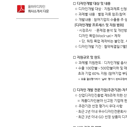
□ 디자인개발 대상 및 내용
◦ 디자인개발 대상 : 지원과제로 신청
◦ 과제별 내용 : 별첨 자료 참조(참여
◦ 개발내용 : 참여기업의 수출용 주 
[디자인개발 프로세스 및 지원 범위]
- 시장조사 → 문제점 분석 및 개선방
디자인 목업(Mock-up)* 제작
* 단, 워킹 목업 제작비는 불인정, 
◦ 디자인개발 기간 : 협약체결일(7월말
□ 지원규모 및 한도
◦ 과제별 지원한도 : 디자인개발 총사
* 수출 100만불～500만불이하 및 매출
초과 기업 60% 지원 (참여기업 부담
※ 최종 결과평가에서 '실패' 평가시 관리규정에
□ 디자인 개발 전문기업(주관기관) 자
◦ 산업디자인진흥법 제9조에 의한 
※ 제품디자인분야 신고된 기업에 
◦ 주관기관 선정 평가시 우대 사항
- 최근 2년 이내 우수디자인전문회사 
- 최근 3년 이내 GD 선정 상품의 