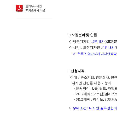
□ 모집분야 및 인원
ㅇ
제품디자인 :
5명내외
(KIDP
ㅇ
시각 ․ 포장디자인 :
4명내외
(
※ 추후 산업단지내 디자인상담소
□ 신청자격
ㅇ
대 ․ 중소기업, 전문회사, 
디
자
인 관련툴 사용 가능자
- 문서작성 : 글, 워드, 파워
- 2D그래픽 : 포토샵, 일러
- 3D그래픽 : 라이노, 3DS M
ㅇ
우대조건 : 디자인 실무경험이