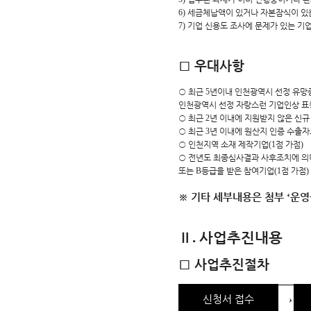
6)
세금체납액이 있거나 자본잠식이 있
7)
기업 신용도 조사에 문제가 있는 기
□
우대사항
○
최근
5
년이내 인천광역시 선정 유망
인천광역시 선정 자랑스런 기업인상 표
○
최근
2
년 이내에 지원받지 않은 신규
○
최근
3
년 이내에 원산지 인증 수출자
○
인천지역 소재 제작기업
(1
점 가점
)
○
전년도 최종심사결과 사후조치에 
또는
B
등급을 받은 참여기업
(1
점 가점
)
※
기타 세부내용은 첨부
‘
운영
Ⅱ
사업추진내용
.
□
사업추진절차
→
신청서 접수