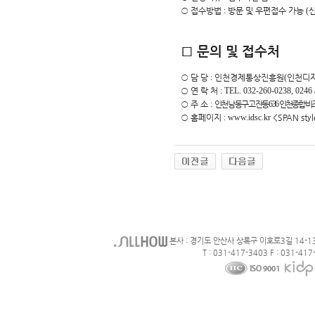
○
접수방법
:
방문 및 우편접수 가능
(
신
□
문의 및 접수처
○
담 당
:
인천경제통상진흥원
(
인천디
○
연 락 처
: TEL. 032-260-0238, 0246
○
주 소
:
인천 남동구 고잔동
636
인천종합비
○
홈페이지
:
www.idsc.kr
<SPAN sty
본사 : 경기도 안산사 상록구 이호로3길 14-1
T : 031-417-3403 F : 031-417