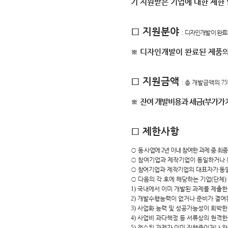
기 지원받은 기업에 대한 제한
□
지원분야
:
디자인개발이 완료
※
디자인개발이 완료된 제품의
□
지원금액
:
총 개발금액의
7
※
잔여 개발비용과 세금
(
부가가
□
제한사항
○
동 사업에
2
년 이내 참여한 과제 중 최
○
참여기업과 제작기업이 동일하거나 
○
참여기업과 제작기업의 대표자가 동
○
다음의 각 호에 해당하는 기업
(
단체
)
1)
국내에서 이미 개발된 과제를 제출한
2)
개발수행능력이 없거나 준비가 결여
3)
사업화 능력 및 성공가능성이 희박한
4)
사업비 과다책정 등 서류상의 현격한
5)
접수된 과제가 이미 진행중이거나 완