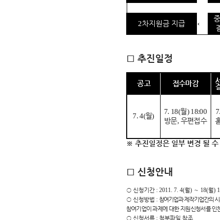
중
←
2
차지원금 지급
□
추진일정
공 고
접수마감
7. 18(
월
) 18:00
7
7. 4(
월
)
방문
,
우편접수
※
추진일정은 일부 변경 될 수
□
신청안내
○
신청기간
: 2011. 7. 4(
월
)
∼
18(
월
) 
○
신청방법
:
참여기업과 제작기업간의 시
참여기업이 과제에 대한 지원신청서를 
○
신청서류
:
첨부파일 참조