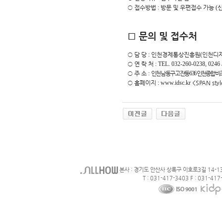
○
접수방법
:
방문 및 우편접수 가능
(
신
□
문의 및 접수처
○
담 당
:
인천경제통상진흥원
(
인천디
○
연 락 처
: TEL. 032-260-0238, 0246
○
주 소
:
인천 남동구 고잔동
636
인천종합비
○
홈페이지
:
www.idsc.kr
<SPAN sty
본사 : 경기도 안산사 상록구 이호로3길 14-1
T : 031-417-3403 F : 031-417