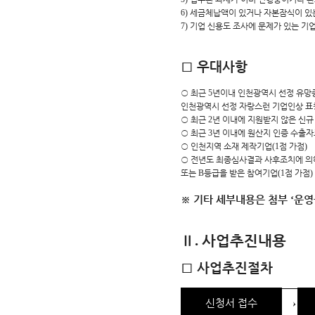
6)
세금체납액이 있거나 자본잠식이 있
7)
기업 신용도 조사에 문제가 있는 기
□
우대사항
○
최근
5
년이내 인천광역시 선정 유망
인천광역시 선정 자랑스런 기업인상 표
○
최근
2
년 이내에 지원받지 않은 신규
○
최근
3
년 이내에 원산지 인증 수출자
○
인천지역 소재 제작기업
(1
점 가점
)
○
전년도 최종심사결과 사후조치에 
또는
B
등급을 받은 참여기업
(1
점 가점
)
※
기타 세부내용은 첨부
‘
운영
Ⅱ
사업추진내용
.
□
사업추진절차
→
신청서 접수