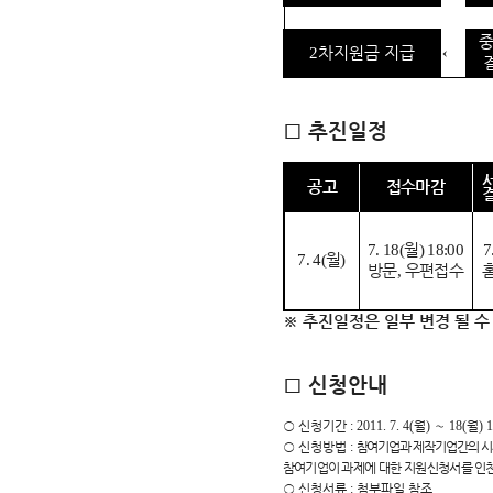
중
←
2
차지원금 지급
□
추진일정
공 고
접수마감
7. 18(
월
) 18:00
7
7. 4(
월
)
방문
,
우편접수
※
추진일정은 일부 변경 될 수
□
신청안내
○
신청기간
: 2011. 7. 4(
월
)
∼
18(
월
) 
○
신청방법
:
참여기업과 제작기업간의 시
참여기업이 과제에 대한 지원신청서를 
○
신청서류
:
첨부파일 참조