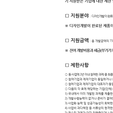
기 지원받은 기업에 대한 제한
□
지원분야
:
디자인개발이 완료
※
디자인개발이 완료된 제품의
□
지원금액
:
총 개발금액의
7
※
잔여 개발비용과 세금
(
부가가
□
제한사항
○
동 사업에
2
년 이내 참여한 과제 중 최
○
참여기업과 제작기업이 동일하거나 
○
참여기업과 제작기업의 대표자가 동
○
다음의 각 호에 해당하는 기업
(
단체
)
1)
국내에서 이미 개발된 과제를 제출한
2)
개발수행능력이 없거나 준비가 결여
3)
사업화 능력 및 성공가능성이 희박한
4)
사업비 과다책정 등 서류상의 현격한
5)
접수된 과제가 이미 진행중이거나 완