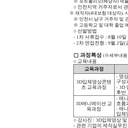
※ 포트폴리오(해당자) 제
○
인천지역 거주자로서 관련
※
재직자(4대보험 대상자),
※ 인천시 남구 거주자 및
※ 고등학교 및 대학 졸업 
○ 선발방법
- 1차 서류접수 : 8
월 10일
-
2
차 면접전형 : 9월 2일
▢ 과정특성
(※세부내용
○ 교육내용
교육과정
‧
영상
구성
3D입체영상콘텐
츠 교육과정
‧
3D
후반
‧ 
3D애니메이션
교
흐름
‧
애니
육과정
입체
○ 강사진 :
3D입체영상 및
-
관련 기업의 제작실무진