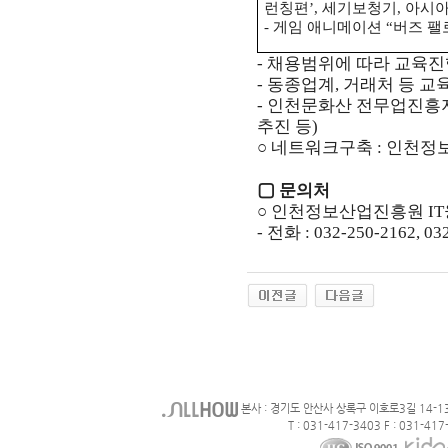
런칭편’, 세기보청기,
아시아
- 게임 애니메이션 “버즈 팰로
- 채용범위에 따라 교육
- 동종업계, 거래처 등 
- 인천문화산 전무업진흥지
추진 등)
○ 네트워크구축 :
인천정보
▢
문의처
○ 인천정보산업진흥원 I
- 전화 : 032-250-2162, 0
본사 : 경기도 안산사 상록구 이호로3길 14-1
T : 031-417-3403 F : 031-417