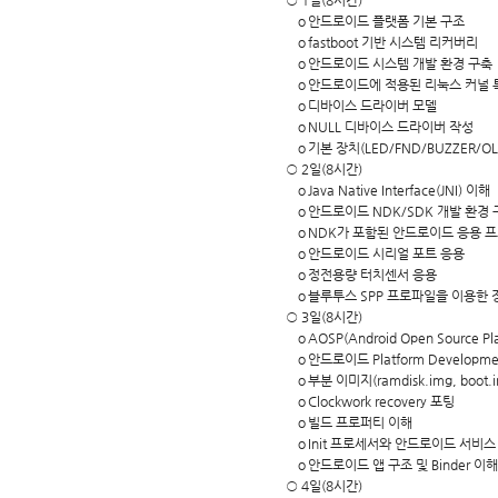
○ 1일(8시간)
ｏ안드로이드 플랫폼 기본 구조
ｏfastboot 기반 시스템 리커버리
ｏ안드로이드 시스템 개발 환경 구축
ｏ안드로이드에 적용된 리눅스 커널 특
ｏ디바이스 드라이버 모델
ｏNULL 디바이스 드라이버 작성
ｏ기본 장치(LED/FND/BUZZER/O
○ 2일(8시간)
ｏJava Native Interface(JNI) 이해
ｏ안드로이드 NDK/SDK 개발 환경 
ｏNDK가 포함된 안드로이드 응용 
ｏ안드로이드 시리얼 포트 응용
ｏ정전용량 터치센서 응용
ｏ블루투스 SPP 프로파일을 이용한 
○ 3일(8시간)
ｏAOSP(Android Open Source Pl
ｏ안드로이드 Platform Developme
ｏ부분 이미지(ramdisk.img, boot.img
ｏClockwork recovery 포팅
ｏ빌드 프로퍼티 이해
ｏInit 프로세서와 안드로이드 서비스
ｏ안드로이드 앱 구조 및 Binder 이해
○ 4일(8시간)