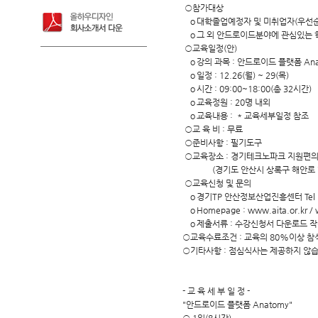
○참가대상
ｏ대학졸업예정자 및 미취업자(우선순위
ｏ그 외 안드로이드분야에 관심있는 학
○교육일정(안)
ｏ강의 과목 : 안드로이드 플랫폼 Ana
ｏ일정 : 12.26(월) ~ 29(목)
ｏ시간 : 09:00~18:00(총 32시간)
ｏ교육정원 : 20명 내외
ｏ교육내용 : * 교육세부일정 참조
○교 육 비 : 무료
○준비사항 : 필기도구
○교육장소 : 경기테크노파크 지원편의
(경기도 안산시 상록구 해안로 705
○교육신청 및 문의
ｏ경기TP 안산정보산업진흥센터 Tel : 031-4
ｏHomepage : www.aita.or.kr
ｏ제출서류 : 수강신청서 다운로드 작
○교육수료조건 : 교육의 80%이상 참
○기타사항 : 점심식사는 제공하지 않습
- 교 육 세 부 일 정 -
"안드로이드 플랫폼 Anatomy"