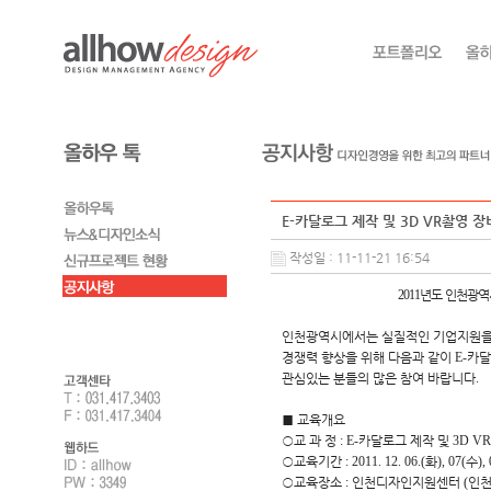
E-카달로그 제작 및 3D VR촬영
작성일 : 11-11-21 16:54
2011
년도 인천광
인천광역시에서는 실질적인 기업지원을 
경쟁력 향상을 위해 다음과 같이
E-
카달
관심있는 분들의 많은 참여 바랍니다
.
■
교육개요
○
교 과 정
: E-
카달로그 제작 및
3D VR
○
교육기간
:
2011. 12. 06.(
화
), 07(
수
),
○
교육장소
:
인천디자인지원센터
(
인천