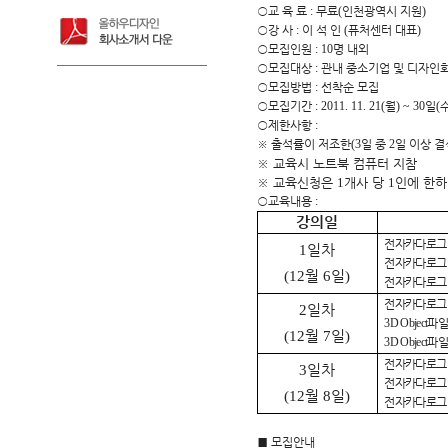
○
교 육 료
:
무료
(
인천광역시 지원
)
○
강 사
:
이 석 인
(
퓨처센터 대표
)
○
모집인원
: 10
명 내외
○
모집대상
:
관내 중소기업 및 디자인
○
모집방법
:
선착순 모집
○
모집기간
: 2011. 11. 21(
월
) ~ 30
일
(
○
제한사항
:
※
출석률이 저조한
(3
일 중
2
일 이상 결
※
교육시 노트북 컴퓨터 지참
※
교육신청은
1
개사 당
1
인에 한하
○
교육내용
:
강의일
전자카다로그
1
일차
전자카다로그
(12
월
6
일
)
전자카다로그
전자카다로그
2
일차
3D Object
파일
(12
월
7
일
)
3D Object
파일
전자카다로그 
3
일차
전자카다로그 
(12
월
8
일
)
전자카다로그 
■
모집안내