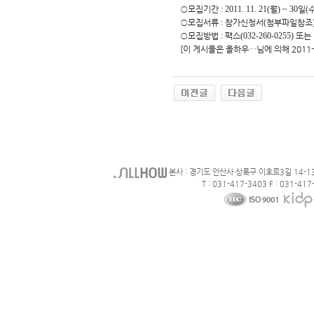
○
모집기간
: 2011. 11. 21(
월
) ~ 30
일
(
○
모집서류
:
참가신청서
(
첨부파일참조
○
모집방법
:
팩스
(032-260-0255)
또는
[이 게시물은 올하우…님에 의해 2011-12
본사 : 경기도 안산사 상록구 이호로3길 14-1
T : 031-417-3403 F : 031-417