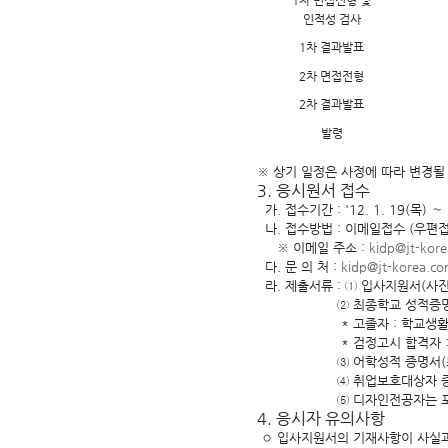
1차 면접전형 및
인적성 검사
1차 결과발표
2차 면접전형
2차 결과발표
발령
※ 상기 일정은 사정에 따라 변경될 
3. 응시원서 접수
가. 접수기간 : '12. 1. 19(목) ～
나. 접수방법 : 이메일접수 (우편접
※ 이메일 주소 :
kidp@jt-kor
다. 문 의 처 :
kidp@jt-korea.c
라. 제출서류 : ① 입사지원서(사진
② 최종학교 성적증명서(전학
* 고졸자 : 학교생활기록
* 검정고시 합격자 : 검정
③ 어학성적 증명서(최근2년이
④ 취업보호대상자 증명서, 
⑤ 디자인전공자는 포트폴리
4. 응시자 유의사항
◦ 입사지원서의 기재사항이 사실과