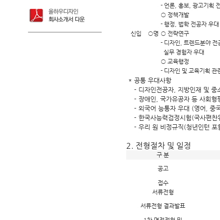
- 언론, 홍보, 광고기획 
○ 정책개발
- 행정, 법학 전공자 우대
신입
○명
○ 전략연구
- 디자인, 트렌드분야 전
실무 경험자 우대
○ 교육행정
- 디자인 및 교육기획 관
* 공통 우대사항
- 디자인전공자, 지방인재 및 중
- 장애인, 국가유공자 등 사회형
- 외국어 능통자 우대 (영어, 중국
- 한국사능력검정시험(국사편찬위원
- 우리 원 비정규직(청년인턴 포함
2. 전형절차 및 일정
구 분
공고
접수
서류전형
서류전형 결과발표