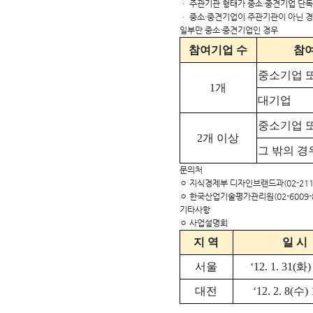
ㆍ 주관기관 형태가 중소·중견기업 단독인
ㆍ 중소·중견기업이 주관기관이 아닌 경
일부만 중소·중견기업인 경우
참여기업 수
참여
중소기업 
1개
대기업
중소기업 또
2개 이상
그 밖의 경
문의처
ㅇ 지식경제부 디자인브랜드과(02-2110
ㅇ 한국산업기술평가관리원(02-6009-82
기타사항
ㅇ 사업설명회
지 역
일 시
서울
‘12. 1. 31(화)
대전
‘12. 2. 8(수) 