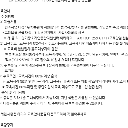
2012.09.26
09:30 ~ 17:30
신제품디자인 플래닝 방법론
교육안내
. 신청방법
① 제출서류
 컨소시엄 대상 : 위탁훈련비 지원동의서,협약서,참여기관 일반현황, 개인정보 수집 이용
 고용보험 환급 대상 : 위탁훈련계약서, 사업자등록증 사본
 제 출 처 : 경기중소기업종합지원센터 아카데미, FAX : 031-259-6171 (교육당일 원본
 교육취소 : 교육시작 3일전까지 취소가능하며, 교육개시후 취소자에 대해서는 환불 불가
※ 교육비 환불절차(유료대상자에 한함)
불 받으실 회사통장사본에 교육과정명, 입금일자, 입금금액, 담당자성명, 연락처, 팩스
스(031-259-6171)로 접수후 10일내 처리해 드립니다.
 수료증 및 교육비 계산서(유료대상자에 한함)는 교육종료일에 나누어 드립니다.
. 수료기준
 수료조건 : 교육시간의 80% 이상 출석
 교육시작 30분 후부터는'지각, 교육중간에 귀가 또는 외출 시‘조퇴’처리되며 지각,조퇴 3
 교육시간 80%미만 및 무단이탈시 교육 미수료로 고용보험 환급 불가.
. 중식 및 기타사항
 중식은 지하 1층 구내식당에서 가능하며, 지난 식권은 사용할 수 없습니다.
 대중교통을 이용해 주시기 바라며, 주차비는 유료로 운영될 수 있습니다.
자세한사항은 하기의 교육안내문을 다운로드하여 꼭 읽어주세요
교육담당자