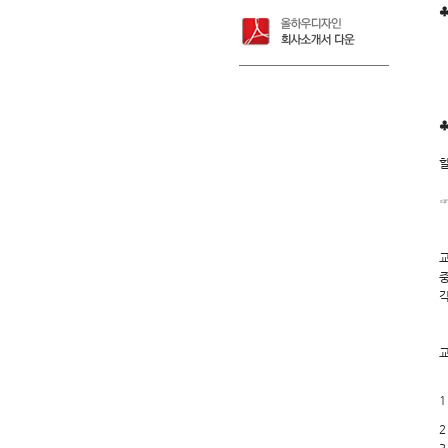
♣
☞
※
*
※
(
♣
수
☞
중
각
1
2