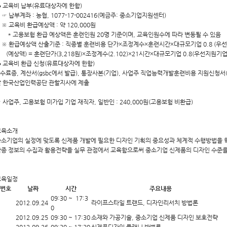
 교육비 납부(유료대상자에 한함)
 납부계좌 : 농협, 1077-17-002416(예금주: 중소기업지원센터)
 교육비 환급예상액 : 약 120,000원
 고용보험 환급 예상액은 훈련인원 20명 기준이며, 교육인원수에 따라 변동될 수 있음
 환급예상액 산출기준 : 직종별 훈련비용 단가×조정계수×훈련시간×대규모기업 0.8 (우선
예상액) = 훈련단가(3,218원)×조정계수(2.102)×21시간×대규모기업 0.8(우선지원기업 
 교육비 환급 신청(유료대상자에 한함)
료증, 계산서(gsbc에서 발급), 통장사본(기업), 사업주 직업능력개발훈련비용 지원신청서
할 한국산업인력공단 관할지사에 제출
 사업주, 고용보험 미가입 기업 재직자, 일반인 : 240,000원(고용보험 비환급)
교육소개
소기업의 실정에 맞도록 신제품 개발에 필요한 디자인 기획의 중요성과 체계적 수행방법을 
종 정보의 수집과 활용전략을 실무 관점에서 교육함으로써 중소기업 신제품의 디자인 수준을
교육일정
번호
날짜
시간
주요내용
09:30 ~ 17:3
2012.09.24
라이프스타일 트랜드, 디자인리서치 방법론
0
2012.09.25
09:30 ~ 17:30
소재와 가공기술, 중소기업 신제품 디자인 보호전략