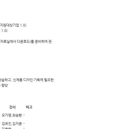
지원대상기업 1.0)
1.0)
(자료실에서 다운로드)를 준비하여 관
학습하고, 신제품 디자인 기획에 필요한
 향상
강사
비고
오가영,최승환
-
김유진,김지훈
-