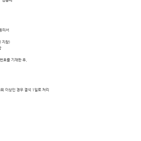
김홍배
-
 동의서
 지참)
함
번호를 기재한 후,
회 이상인 경우 결석 1일로 처리