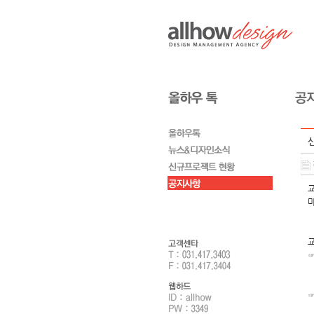
마
교
☞
※
☞