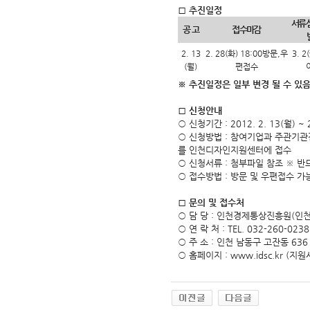
□
추진일정
서류
공 고
접수마감
2. 13
2. 28(화) 18:00방문,우
3. 
(월)
편접수
※ 추진일정은 일부 변경 될 수 있음
□ 신청안내
○ 신청기간 : 2012. 2. 13(월) ~ 2
○ 신청방법 : 참여기업과 주관기관
를 인천디자인지원센터에 접수
○ 신청서류 : 첨부파일 참조 ※ 
○ 접수방법 : 방문 및 우편접수 가
□ 문의 및 접수처
○ 담 당 : 인천경제통상진흥원(
○ 연 락 처 : TEL. 032-260-0238
○ 주 소 : 인천 남동구 고잔동 
○ 홈페이지 : www.idsc.kr (