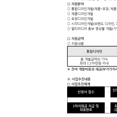
□
지원분야
○
통합디자인개발
(
제품
+
포장
,
제품
○
제품디자인개발
○
포장디자인개발
○
시각디자인개발
(
브랜드 디자인
,
○
멀티미디어 홍보 영상물 개발
(
기
□
지원금액
○
지원내용
통합디자인
총 개발금액의
75%
최대
2,250
만원 이내
※
잔여 개발비용과 세금
(
부가가치
Ⅱ
.
사업추진내용
□
사업추진체계
신
신청서 접수
→
2
차지원금 지급 및
←
최종완료
(