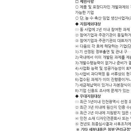
□
제한사항
○
제품 및 포장디자인 개발과제의 
가능한 기업
○
단
,
농
·
수
·
축산
·
임업 생산사업자
(
◆
지원제외대상
①
동 사업에
2
년 이내 참여한 과제
②
참여기업과 주관기관이 동일하거
③
참여기업과 주관기관의 대표자가
④
다음의 각 호에 해당하는 기업
(
1)
기 선정된 정부출연 및 관내 구
ㆍ
2)
국내에서 이미 개발된 과제를 제
3)
개발수행능력이 없거나 준비가 
4)
사업화 능력 및 성공가능성이 희
5)
사업비 과다책정 등 서류상의 현
6)
접수된 과제가 이미 진행중이거나
7)
세금체납액이 있거나 자본잠식이
8)
기업 신용도 조사에 문제가 있는
◆
우대지원대상
①
최근
5
년이내 인천광역시 선정 
②
최근
3
년 이내에 원산지 인증 수
③
최근
2
년 이내에 지원받지 않은
④
인천 소재 디자인전문회사 또는
⑤
전년도 최종심사결과 사후조치에
※
기타 세부내용은 첨부
‘
관리규정