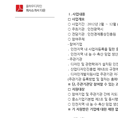
Ⅰ
.
사업내용
□
사업개요
○
사업기간
: 2012
년
2
월
～
12
월
○
주최기관
:
인천광역시
○
전담기관
:
인천경제통상진흥원
○
참여주체
-
참여기업
․
인천지역 내 사업자등록을 필한 
․
인천지역 내 농
·
수
·
축산
·
임업 생
-
주관기관
․
디자인 및 관련학과가 설치된 인천
․
산업디자인진흥법 제
9
조의 규정
․
디자인개발지원사업 주관기관 자
(
주관기관 등록방법 및 절차는 홈
※
단
,
주관기관당 참여할 수 있는 
□
지원대상
○
참여기업 및 주관기관 간에 지도
○
중소기업기본법 제
2
조 및 동시
○
인천지역 내 농
·
수
·
축산
·
임업 생
※
기 지원받은 기업에 대한 제한 