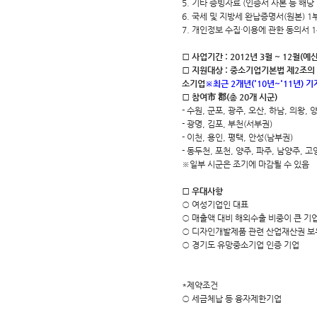
5. 기타 증빙자료 (인증서 사본 등 해당 기
6. 국세 및 지방세 완납증명서(원본) 1
7. 개인정보 수집·이용에 관한 동의서 
□ 사업기간 : 2012년 3월 ~ 12월(
□ 지원대상 : 중소기업기본법 제2조의
소기업
※최근 2개년('10년~'11년) 
□ 참여市 郡(총 20개 시군)
- 수원, 군포, 광주, 오산, 하남, 의왕,
- 광명, 김포, 부천(서부권)
- 이천, 용인, 평택, 안성(남부권)
- 동두천, 포천, 양주, 파주, 남양주, 고
※일부 시군은 조기에 마감될 수 있음
□ 우대사항
○ 여성기업인 대표
○ 매출액 대비 해외수출 비중이 큰 기
○ 디자인개발제품 관련 산업재산권 보
○ 경기도 유망중소기업 인증 기업
*제약조건
○ 세금체납 등 융자제한기업