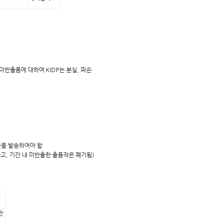
미반출품에 대하여 KIDP는 분실, 파손
문을 발송하여야 함
고, 기간 내 미반출한 출품작은 폐기됨)
만