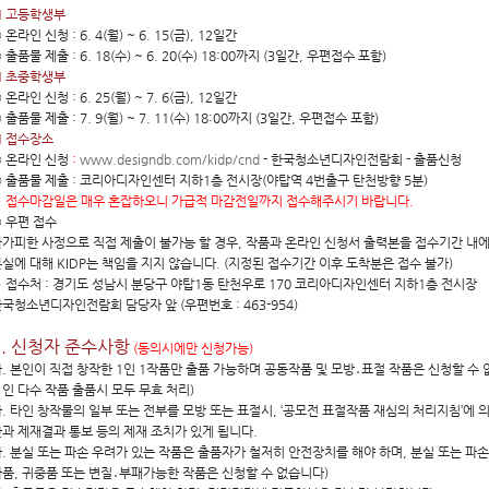
□ 고등학생부
 온라인 신청 : 6. 4(월) ~ 6. 15(금), 12일간
 출품물 제출 : 6. 18(수) ~ 6. 20(수) 18:00까지 (3일간, 우편접수 포함)
□ 초중학생부
 온라인 신청 : 6. 25(월) ~ 7. 6(금), 12일간
 출품물 제출 : 7. 9(월) ~ 7. 11(수) 18:00까지 (3일간, 우편접수 포함)
□ 접수장소
 온라인 신청
:
www.designdb.com/kidp/cnd
- 한국청소년디자인전람회 - 출품신청
 출품물 제출 : 코리아디자인센터 지하1층 전시장(야탑역 4번출구 탄천방향 5분)
 접수마감일은 매우 혼잡하오니 가급적 마감전일까지 접수해주시기 바랍니다.
 우편 접수
가피한 사정으로 직접 제출이 불가능 할 경우, 작품과 온라인 신청서 출력본을 접수기간 내에
실에 대해 KIDP는 책임을 지지 않습니다. (지정된 접수기간 이후 도착분은 접수 불가)
 접수처 : 경기도 성남시 분당구 야탑1동 탄천우로 170 코리아디자인센터 지하1층 전시장
국청소년디자인전람회 담당자 앞 (우편번호 : 463-954)
4. 신청자 준수사항
(동의시에만 신청가능)
. 본인이 직접 창작한 1인 1작품만 출품 가능하며 공동작품 및 모방․표절 작품은 신청할 수 
1인 다수 작품 출품시 모두 무효 처리)
. 타인 창작물의 일부 또는 전부를 모방 또는 표절시, ‘공모전 표절작품 재심의 처리지침’에 
과 제재결과 통보 등의 제재 조치가 있게 됩니다.
. 분실 또는 파손 우려가 있는 작품은 출품자가 철저히 안전장치를 해야 하며, 분실 또는 파손 
품, 귀중품 또는 변질․부패가능한 작품은 신청할 수 없습니다)