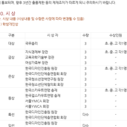
 통보되며, 향후 3년간 출품제한 등의 제재조치가 따르게 되니 주의하시기 바랍니다.
0. 시 상
. 시상 내용 (시상내용 및 수량은 사정에 따라 변경될 수 있음)
1) 학생개인상
구분
시 상 자
수량
수상인원
대상
국무총리
3
초․중․고 각1명
지식경제부 장관
3
초․중․고 각1명
금상
교육과학기술부 장관
3
〃
여성가족부 장관
3
〃
한국디자인진흥원 원장
3
초․중․고 각1명
한국디자인단체총연합회 회장
3
〃
은상
한국청소년정책연구원 원장
3
〃
한국청소년단체협의회 회장
3
〃
한국스카우트연맹 총재
3
초․중․고 각1명
한국걸스카우트연맹 총재
3
〃
동상
서울YMCA 회장
3
〃
서울YWCA 회장
3
〃
한국디자인진흥원 원장
특선
다수
-
한국디자인단체총연합회 회장
한국디자인진흥원 원장
입선
다수
-