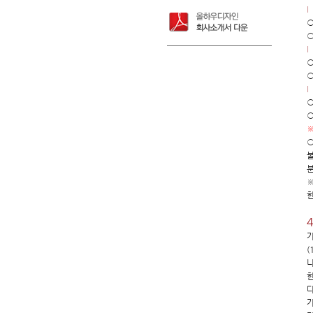
○
○
○
○
○
○
※
○
불
분
※
한
가
(
나
한
다
가