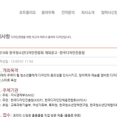
제19회 한국청소년디자인전람회 개최공고 -한국디자인진흥원
작성일 : 12-05-01 11:54
1. 개최목적
래의 주역이 될 청소년들에게 디자인의 중요성을 인식시키고, 창의력과 재능을 겸비한 디자
 스타로 육성
2. 주체기관
. 주최 : 지식경제부(MKE)
. 주관 : 한국디자인진흥원(KIDP), 한국디자인단체총연합회(KFDA)
. 후원 : 교육과학기술부, 여성가족부, 특허청, 한국청소년정책연구원, 한국청소년단체협의
3. 접수
: 온라인 신청후 출품물을 직접 방문 제출 (출품료 무료)