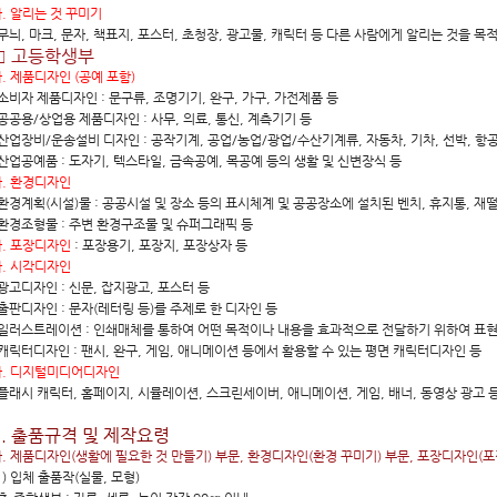
. 알리는 것 꾸미기
무늬, 마크, 문자, 책표지, 포스터, 초청장, 광고물, 캐릭터 등 다른 사람에게 알리는 것을 
□ 고등학생부
. 제품디자인 (공예 포함)
소비자 제품디자인 : 문구류, 조명기기, 완구, 가구, 가전제품 등
공공용/상업용 제품디자인 : 사무, 의료, 통신, 계측기기 등
산업장비/운송설비 디자인 : 공작기계, 공업/농업/광업/수산기계류, 자동차, 기차, 선박, 항
산업공예품 : 도자기, 텍스타일, 금속공예, 목공예 등의 생활 및 신변장식 등
. 환경디자인
환경계획(시설)물 : 공공시설 및 장소 등의 표시체계 및 공공장소에 설치된 벤치, 휴지통, 재떨
환경조형물 : 주변 환경구조물 및 슈퍼그래픽 등
. 포장디자인
: 포장용기, 포장지, 포장상자 등
. 시각디자인
광고디자인 : 신문, 잡지광고, 포스터 등
출판디자인 : 문자(레터링 등)를 주제로 한 디자인 등
일러스트레이션 : 인쇄매체를 통하여 어떤 목적이나 내용을 효과적으로 전달하기 위하여 표현
캐릭터디자인 : 팬시, 완구, 게임, 애니메이션 등에서 활용할 수 있는 평면 캐릭터디자인 등
마. 디지털미디어디자인
플래시 캐릭터, 홈페이지, 시뮬레이션, 스크린세이버, 애니메이션, 게임, 배너, 동영상 광고 
8. 출품규격 및 제작요령
. 제품디자인(생활에 필요한 것 만들기) 부문, 환경디자인(환경 꾸미기) 부문,
포장디자인(포장
1) 입체 출품작(실물, 모형)