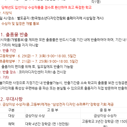
각1명)
 당해년도 입선이상 수상작품을 점수로 환산하여 최고 득점한 학교
. 시상식
 일 시/장소 : 별도공지 (한국청소년디자인전람회 홈페이지에 시상일정 게시)
 수상자 및 일정은 개별 통보
11. 출품물 반출
시작품(개별통보)을 제외한 모든 출품물은 반드시 다음 기간 내에 반출하여야 하며, 기간 내 
 기타의 책임을 지지 아니함
. 반출 기간
 고등학생부 : 6. 29(금) ~ 7. 3(화) 9:00~18:00, 5일간
 초중학생부 : 7. 21(금) ~ 7. 25(화) 9:00~18:00, 5일간
 출품자의 편의를 위해 토, 일요일에도 반출이 가능함
. 반출 장소
: 코리아디자인센터 지하1층 전시장
. 기타
 불가피한 사정으로 지정기간 내 반출불가능시, 반출기간중 소속 학교의 출품물 보관 신청공
디자인작품 특성상 우편배송 중 파손 또는 분실될 수 있으므로 출품자가 직접 방문하여 반출하
12. 우대사항
. 금상이상 수상자(중,고등부)에게는 "삼성전자 디자인 슈퍼루키"장학생 기회 제공
구분
고 등 부
중 등 부
대상
금상이상 수상
금상이상 수상자
고등학교 3년간 장학금 (연 150
혜택
대학 4년간 장학금 (연 1천만원)
원)