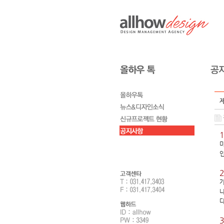
미
인
가
나
다