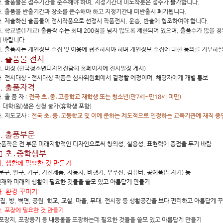
. 출품물은 접수기간을 준수해야 하며, 지정기간내 미도착분은 접수가 불가합니다.
. 출품물 반출기간과 장소를 준수해야 하고 지정기간내 미반출시 폐기됩니다.
. 제출하신 출품물이 전시작품으로 선정시 작품전시, 운송, 반출에 협조하여야 합니다.
. 학교별(1개교) 출품작 수는 최대 200점을 넘지 않도록 제한되어 있으며, 출품수가 많을 
 바랍니다.
. 출품자는 개인정보 수집 및 이용에 협조하셔야 하며 개인정보 수집에 대한 동의를 거부하실
5. 출품물 전시
. 미정 (한국청소년디자인전람회 홈페이지에 전시일정 게시)
. 전시대상 - 전시대상 작품은 심사위원회에서 결정할 예정이며, 해당자에게 개별 통보
6. 출품자격
. 출 품 자 :
전국 초․중․고등학교 재학생 또는 청소년(만7세~만18세 미만)
 대학(원)생은 신청 불가(휴학생 포함)
. 지도교사 :
전국 초․중․고등학교 및 이에 준하는 제도적으로 인정하는 교육기관에 재직 중
7. 출품부문
품작은 전 부문 미래지향적인 디자인으로써 창의성, 실용성, 표현력에 중점을 두기 바람
□ 초․중학생부
. 생활에 필요한 것 만들기
문구, 완구, 가구, 가전제품, 자동차, 비행기, 우주선, 컴퓨터, 공예품(도자기) 등
재와 미래의 생활에 필요한 것들을 쓸모 있고 아름답게 만들기
. 환경 꾸미기
․집, 방, 벽면, 공원, 학교, 교실, 마을, 무대, 전시장 등 생활공간을 보다 편리하고 아름답게 
. 포장에 필요한 것 만들기
포장지, 포장용기 등 내용물을 포장하는데 필요한 것들을 쓸모 있고 아름답게 만들기