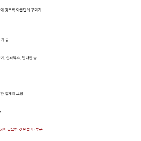
목적에 맞도록 아름답게 꾸미기
공기 등
이, 전화박스, 안내판 등
한 일체의 그림
등
에 필요한 것 만들기) 부문