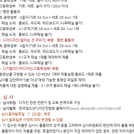
초,중학생부 : 가로, 세로, 높이 각각 90㎝ 이내
고등학생부 : 가로, 세로, 높이 각각 120㎝ 이내
2) 평면 출품작
초,중학생부 : 4절지(가로 54.5㎝ × 세로 39.4㎝) 1매
 패널 소재 : 폼보드, 우드락, 하드보드지 (나무패널 불가)
고등학생부 : A1규격(가로 59.4㎝ × 세로 84.1㎝) 1매
 패널 소재 : 폼보드 (나무패널 불가)
. 시각디자인(알리는 것 꾸미기) 부문 : 평면 출품작
초,중학생부 : 4절지(가로 54.5㎝ × 세로 39.4㎝) 1매
 패널 소재 : 폼보드, 우드락, 하드보드지 (나무패널 불가)
고등학생부 : A1규격 패널 1매를 제작하여 제출
 패널 소재 : 폼보드 (나무패널 불가)
. 디지털미디어디자인(고등학생부) 부문
동영상을 구현할 수 있는 CD-ROM 1매와 작품설명 폼보드 1매로 제출
심사를 감안하여"5분 이내"재생 가능한 동영상 파일로 제작)
작품에 대한 설명패널 제출 : A1규격 폼보드 패널 1매(나무패널 불가)
. 심 사
. 심사위원
: 디자인 관련 전문가 및 교육 관계자로 구성
. 심사발표
: 한국청소년디자인전람회 홈페이지(
www.designdb.com/kidp/cnd
)
 심사결과발표일 : 7. 20(금), 예정
 심사 발표일은 사정에 따라 변경될 수 있음
. 기 접수된 작품은 심사시 출품작의 성격 등을 고려하여 심사위원회의 판단에 따라 출품 부문
 출품작이 타인 작품을 모방, 표절하였거나 본인이 직접 제작하지 않은 경우, 관련 처리지