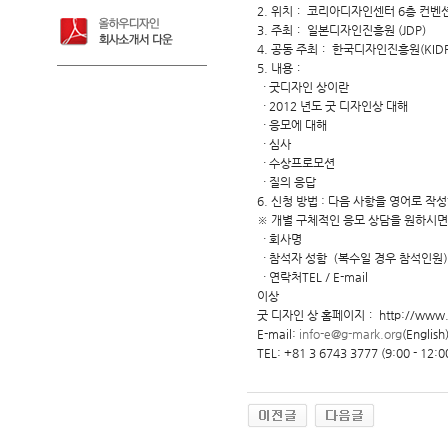
2. 위치： 코리아디자인센터 6층 컨벤
3. 주최： 일본디자인진흥원 (JDP)
4. 공동 주최： 한국디자인진흥원(KIDP
5. 내용：
・ 굿디자인 상이란
・ 2012 년도 굿 디자인상 대해
・ 응모에 대해
・ 심사
・ 수상프로모션
・ 질의 응답
6. 신청 방법 : 다음 사항을 영어로 작성
※ 개별 구체적인 응모 상담을 원하시면
・ 회사명
・ 참석자 성함（복수일 경우 참석인원
・ 연락처TEL／E-mail
이상
굿 디자인 상 홈페이지： http://www.g-
E-mail:
info-e@g-mark.org
(English
TEL: +81 3 6743 3777 (9:00 - 12:00