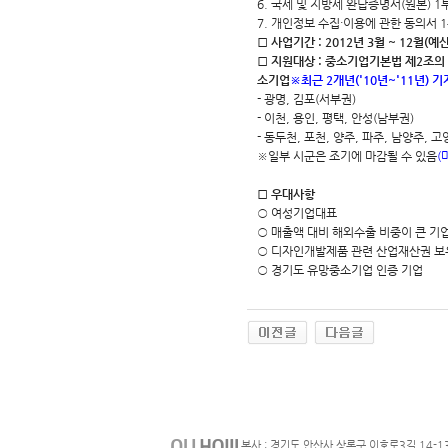
6. 국세 및 지방세 완납증명서(원본) 1
7. 개인정보 수집·이용에 관한 동의서 
□ 사업기간 : 2012년 3월 ~ 12월(
□ 지원대상 : 중소기업기본법 제2조의
소기업
※최근 2개년('10년~'11년) 
- 광명, 김포(서부권)
- 이천, 용인, 평택, 안성(남부권)
- 동두천, 포천, 양주, 파주, 남양주, 고
※일부 시군은 조기에 마감될 수 있음
(
□ 우대사항
○ 여성기업대표
○ 매출액 대비 해외수출 비중이 큰 기
○ 디자인개발제품 관련 산업재산권 보
○ 경기도 유망중소기업 인증 기업
본사 : 경기도 안산사 상록구 이호로3길 14-1