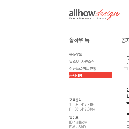
[
인
신
분