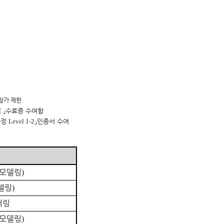
참가 제한
업
」
수료증 수여함
과정
Level 1-2
」
인증서 수여
 모델링
)
델링
)
더링
 모델링
)