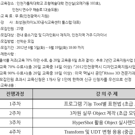
○
교육장소
:
인천가톨릭대학교 조형예술대학 전산실
(
오메가동
103
호
),
인천시 연수구 해송로
12(
송도동
)
○
교 육 료
:
무 료
(
인천광역시 지원
)
○
강 사
:
최성권
(
라이노
3D
공식교육센터 툴스랩 대표
)
○
모집인원
: 25
명
○
모집대상
:
관내 중소기업 및 디자인회사 재직자
,
인천지역 거주 디자이너
○
모집방법
:
선착순 모집
○
모집기간
: 2012
년
6
월
5
일
(
화
) ~ 6
월
19
일
(
화
) 18:00
까지
○
제한사항
:
출석률 저조
(
교육
70%
미만 수료
,
총
20
일 교육중
6
일 초과 결석
) :
추후
2
년간 교육지원사업 
교육
70%
수료시
(
총
20
일 교육중
14
일 이상
) :
「
2012
인천광역시 디자인교육지원사
교육
90%
수료시
(
총
20
일 교육중
18
일 이상
) :
미국 맥닐사 공인
「
Rhino 3D
전문가
모집인원 초과시 교육신청은
1
개사 당
1
인에 한하며 신규 신청자를 우선으로 선정
○
교육내용
:
진행과정
강 의 주 제
주차
프로그램 기능
별 표현법
초급
1
Tool
(
주차
차원 실무
제작
초급 모
2
3
Object
(
주차
활용
실사렌
3
HyperShot
Object
주차
및
변형 응용
중급
4
Transform
UDT
(