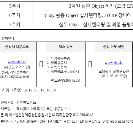
주차
차원 실무
제작
고급 모
5
3
Object
(
주차
활용
실사렌더링
장비에 
6
V-ray
Object
, 3D RP
주차
실무
실사렌더링 및 최종 품평
7
Object
■
신청안내
신청서 다운로드
팩스 송부
선정 여부 확인
1.
사업자등록증


www.idsc.kr
2.
재직증명서
www.idsc.kr
(
사업공고 게시판
)
3.
교육신청서
4.
개인정보처리동의서
교육생 선정여부확인
신청서
,
개인정보처리
(2012. 06. 20.
오후
)
동의서 다운로드 작성
팩스송부
(260-0255)
※
신청 마감일
: 2012. 06. 19. 18:00
○
신청서류
:
첨부파일참조
○
서류접수
:
팩스
(032-260-0255)
또는 방문접수
○
문 의 처
:
인천경제통상진흥원 사업부 디자인담당
032-260-0248
○
홈페이지
<SPAN style="FONT-FAMILY: 굴림; LETTER-SPACING: 0pt; mso-ascii-font-