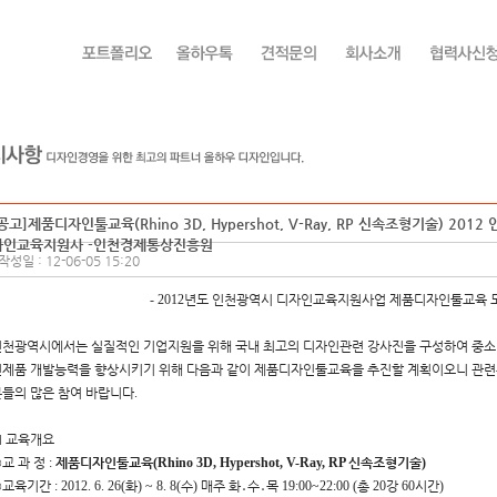
공고]제품디자인툴교육(Rhino 3D, Hypershot, V-Ray, RP 신속조형기술) 201
자인교육지원사 -인천경제통상진흥원
작성일 : 12-06-05 15:20
- 2012
년도 인천광역시 디자인교육지원사업 제품디자인툴교육
천광역시에서는 실질적인 기업지원을 위해 국내 최고의 디자인관련 강사진을 구성하여 중소
제품 개발능력을 향상시키기 위해 다음과 같이 제품디자인툴교육을 추진할 계획이오니 관련
들의 많은 참여 바랍니다
.
■
교육개요
○
교 과 정
:
제품디자인툴교육
(Rhino 3D, Hypershot, V-Ray, RP
신속조형기술
)
○
교육기간
:
2012. 6. 26(
화
) ~ 8. 8(
수
)
매주 화
․
수
․
목
19:00~22:00 (
총
20
강
60
시간
)