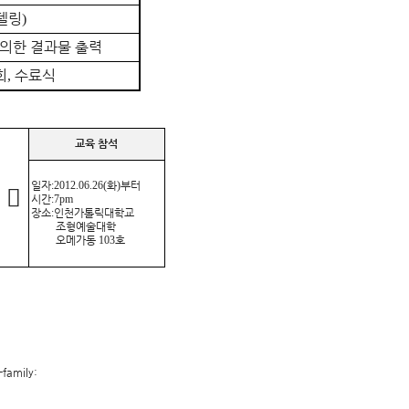
델링
)
의한 결과물 출력
회
수료식
,
교육 참석
일자
:2012.06.26(
화
)
부터

시간
:7pm
장소
:
인천가톨릭대학교
조형예술대학
오메가동
103
호
family: