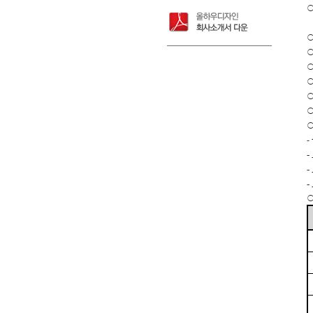
-
-
-
-