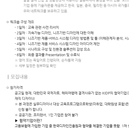
들을 실제 산업 및 생활현장에 적용하는 실용과제에 중점을 두고 있음. 오스트
기업 등에 기술자문을 제공하고 한국, 일본, 중국, 필리핀 등 아시아 국가들
우와 네트워크를 보유하고 있음.
◦ 워크숍 구성 개요
- 1일차 : 교육 관련 사전 리서치
- 2일차 : 지속가능 디자인, 니즈기반 디자인에 대한 이해
- 3일차 : 니즈기반 제품-서비스 시스템 디자인 방법론 및 툴 (이해관계자 분석, 시
- 4일차 : 니즈기반 제품 서비스 시스템 디자인 아이디어 제안
- 5일차 : 시나리오 구성 및 친환경 솔루션의 감성 요소
- 6일차 : 최종 결과물 Presentation 및 수료식
※ 영어 또는 독일어로 진행되며, 순차통역 지원
※ 세부 일정은 첨부파일 확인
▏모집내용
◦ 참가자격
공고일 현재, 대한민국 국적자로, 해외여행에 결격사유가 없는 KIDP의 협약기업(
재직 디자이너
※ 본 과정은 실무디자이너 대상 교육프로그램으로학생(미취업, 대학원생 포함)은
신청 불가 합니다.
※ 공공기관, 프리랜서, 1인 기업은 참여 불가
▶ 협약기업이란?
고용보험에 가입한 기업 중 한국디자인진흥원과 협약을 체결한 기업을 뜻함. 1차 