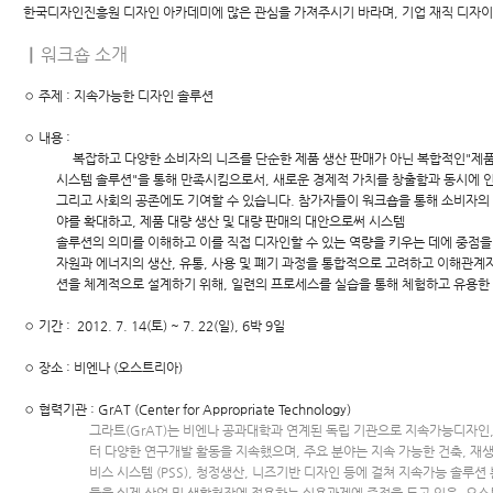
한국디자인진흥원 디자인 아카데미에 많은 관심을 가져주시기 바라며, 기업 재직 디자이
▏워크숍 소개
◦ 주제 : 지속가능한 디자인 솔루션
◦ 내용 :
복잡하고 다양한 소비자의 니즈를 단순한 제품 생산 판매가 아닌 복합적인"제
시스템 솔루션"을 통해 만족시킴으로서, 새로운 경제적 가치를 창출함과 동시에 인
그리고 사회의 공존에도 기여할 수 있습니다. 참가자들이 워크숍을 통해 소비자의 
야를 확대하고, 제품 대량 생산 및 대량 판매의 대안으로써 시스템
솔루션의 의미를 이해하고 이를 직접 디자인할 수 있는 역량을 키우는 데에 중점을
자원과 에너지의 생산, 유통, 사용 및 폐기 과정을 통합적으로 고려하고 이해관계
션을 체계적으로 설계하기 위해, 일련의 프로세스를 실습을 통해 체험하고 유용한
◦ 기간 : 2012. 7. 14(토) ~ 7. 22(일), 6박 9일
◦ 장소 : 비엔나 (오스트리아)
◦ 협력기관 : GrAT (Center for Appropriate Technology)
그라트(GrAT)는 비엔나 공과대학과 연계된 독립 기관으로 지속가능디자인, 
터 다양한 연구개발 활동을 지속했으며, 주요 분야는 지속 가능한 건축, 재생
비스 시스템 (PSS), 청정생산, 니즈기반 디자인 등에 걸쳐 지속가능 솔루