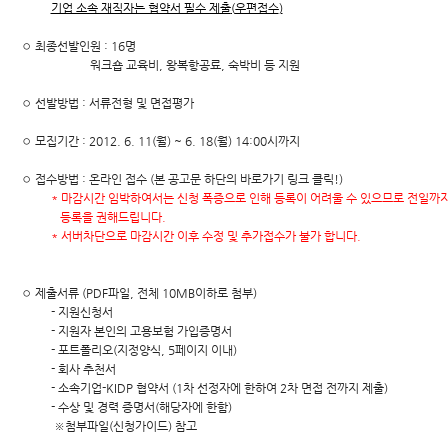
기업 소속 재직자는 협약서 필수 제출
(
우편접수
)
◦ 최종선발인원 : 16명
워크숍 교육비, 왕복항공료, 숙박비 등 지원
◦ 선발방법 : 서류전형 및 면접평가
◦ 모집기간 : 2012. 6. 11(월) ~ 6. 18(월) 14:00시까지
◦ 접수방법 : 온라인 접수 (본 공고문 하단의 바로가기 링크 클릭!)
* 마감시간 임박하여서는 신청 폭증으로 인해 등록이 어려울 수 있으므로 전일까
등록을
권해드립니다.
* 서버차단으로 마감시간 이후 수정 및 추가접수가 불가 합니다.
◦ 제출서류 (PDF파일, 전체 10MB이하로 첨부)
- 지원신청서
- 지원자 본인의 고용보험 가입증명서
- 포트폴리오(지정양식, 5페이지 이내)
- 회사 추천서
- 소속기업-KIDP 협약서 (1차 선정자에 한하여 2차 면접 전까지 제출)
- 수상 및 경력 증명서(해당자에 한함)
※첨부파일(신청가이드) 참고