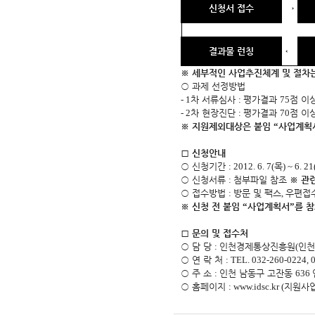
신청서 접수
→
결과물 런칭
←
※
세부적인 사업추진체계 및 절차
○
과제 선정방법
- 1
차 서류심사
:
평가결과
75
점 이
- 2
차 현장진단
:
평가결과
70
점 이
※
지원제외대상은 붙임
“
사업계획
□
신청안내
○
신청기간
: 2012. 6. 7(
목
) ~ 6. 21
○
신청서류
:
첨부파일 참조
※
관
○
접수방법
:
방문 및 팩스
,
우편접
※
신청 전
붙임
“
사업계획서
”
를 
□
문의 및 접수처
○
담 당
:
인천경제통상진흥원
(
인천
○
연 락 처
: TEL. 032-260-0224, 
○
주 소
:
인천 남동구 고잔동
636
○
홈페이지
: www.idsc.kr (
지원사