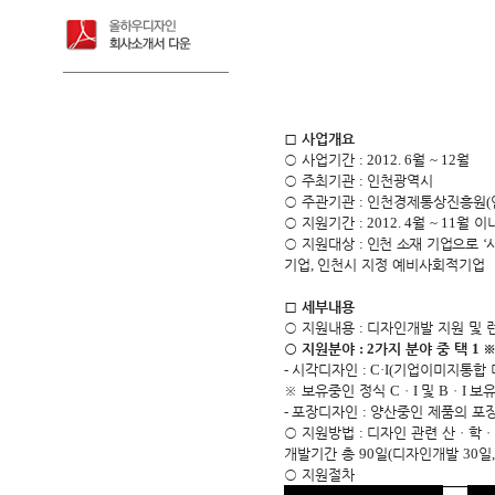
□
사업개요
○
사업기간
: 2012. 6
월
~ 12
월
○
주최기관
:
인천광역시
○
주관기관
:
인천경제통상진흥원
(
○
지원기간
: 2012. 4
월
~ 11
월 이
○
지원대상
:
인천 소재 기업으로
‘
기업
,
인천시 지정 예비사회적기업
□
세부내용
○
지원내용
:
디자인개발 지원 및 
○
지원분야
: 2
가지 분야 중 택
1
-
시각디자인
: C·I(
기업이미지통합 
※
보유중인 정식
C
ㆍ
I
및
B
ㆍ
I
보유
-
포장디자인
:
양산중인 제품의 포
○
지원방법
:
디자인 관련 산
ㆍ
학
ㆍ
개발기간 총
90
일
(
디자인개발
30
일
○
지원절차