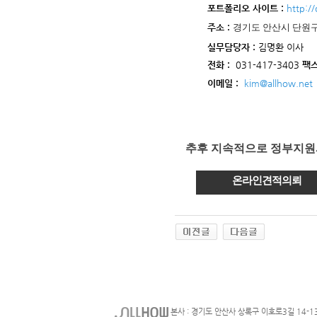
포트폴리오 사이트
:
http:/
주소
:
경기도 안산시 단원구
실무담당자
:
김명환
이사
전화
:
031-417-3403
팩
이메일
:
kim@allhow.net
추후 지속적으로 정부지원
온라인견적의뢰
본사 : 경기도 안산사 상록구 이호로3길 14-1