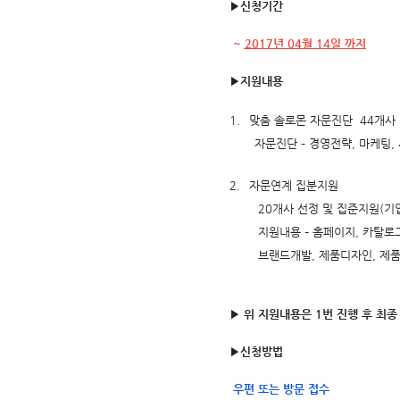
▶
신청기간
~
2017
년
04
월
14
일 까지
▶
지원내용
1.
맞춤 솔로몬 자문진단
44
개사
자문진단
–
경영전략
,
마케팅
,
2.
자문연계 집분지원
20
개사 선정 및 집준지원
(
기
지원내용
–
홈페이지
,
카탈로
브랜드개발
,
제품디자인
,
제
▶
위 지원내용은
1
번 진행 후 최종
▶
신청방법
우편 또는 방문 접수