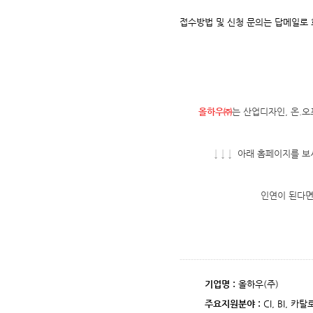
접수방법 및 신청 문의는 답메일로
올하우㈜
는 산업디자인
,
온
.
오
↓
↓
↓
아래 홈페이지를 보
인연이 된다면
-----------------------------------------------
기업명
:
올하우
(
주
)
주요지원분야
:
CI, BI,
카탈