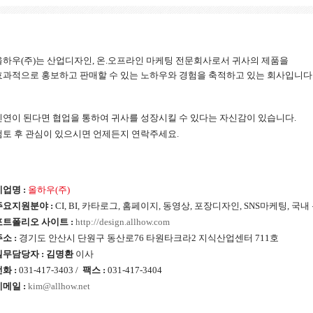
올하우(주)는 산업디자인, 온.오프라인 마케팅 전문회사로서 귀사의 제품을
효과적으로 홍보하고 판매할 수 있는 노하우와 경험을 축적하고 있는 회사입니다
인연이 된다면 협업을 통하여 귀사를 성장시킬 수 있다는 자신감이 있습니다.
검토 후 관심이 있으시면 언제든지 연락주세요.
기업명 :
올하우(주)
주요지원분야 :
CI, BI, 카타로그, 홈페이지, 동영상, 포장디자인, SNS마케팅, 국
포트폴리오 사이트 :
http://design.allhow.com
소 :
경기도 안산시 단원구 동산로76 타원타크라2 지식산업센터 711호
실무담당자 : 김명환
이사
화 :
031-417-3403 /
팩스 :
031-417-3404
이메일 :
kim@allhow.net