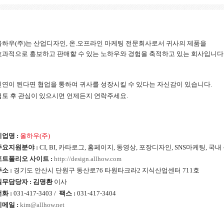
올하우(주)는 산업디자인, 온.오프라인 마케팅 전문회사로서 귀사의 제품을
효과적으로 홍보하고 판매할 수 있는 노하우와 경험을 축적하고 있는 회사입니다
인연이 된다면 협업을 통하여 귀사를 성장시킬 수 있다는 자신감이 있습니다.
검토 후 관심이 있으시면 언제든지 연락주세요.
기업명 :
올하우(주)
주요지원분야 :
CI, BI, 카타로그, 홈페이지, 동영상, 포장디자인, SNS마케팅, 국
포트폴리오 사이트 :
http://design.allhow.com
소 :
경기도 안산시 단원구 동산로76 타원타크라2 지식산업센터 711호
실무담당자 : 김명환
이사
화 :
031-417-3403 /
팩스 :
031-417-3404
이메일 :
kim@allhow.net