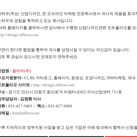
올하우(주)는 산업디자인, 온.오프라인 마케팅 전문회사로서 귀사의 제품을
효과
노하우와 경험을 축적하고 있는 회사입니다.
(아래 홈페이지를 클릭하시면 당사에서 수행한 산업디자인관련 포트폴리오를 보실
ttp://design.allhow.com
인연이 된다면 협업을 통하여 귀사를 성장시킬 수 있다는 자신감이 있습니다.
검토 후 관심이 있으시면 언제든지 연락주세요.
기업명 :
올하우(주)
주요지원분야 :
CI, BI, 카타로그, 홈페이지, 동영상, 포장디자인, SNS마케팅, 국
포트폴리오 사이트 :
http://design.allhow.com
소 :
경기도 안산시 단원구 동산로76 타원타크라2 지식산업센터 711호
실무담당자 : 김명환 이사
화 :
031-417-3403 /
팩스 :
031-417-3404
이메일 :
kim@allhow.net
추후 지속적으로 정부지원 사업을 받고 싶은 기업은 아래 링크에서 협력사 신청을