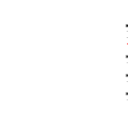
-
-
-