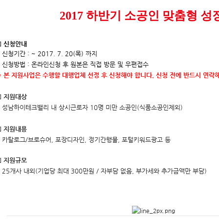
2017 하반기 소공인 맞춤형 
▣ 신청안내
 신청기간 : ~ 2017. 7. 20(목) 까지
 신청방법 : 온라인신청 후 원본은 직접 방문 및 우편접수
*
본 지원사업은 수행할 대행업체 선정 후 신청해야 합니다. 신청 전에 반드시 연락
▣ 지원대상
- 성남하이테크밸리 내 상시근로자 10명 미만 소공인(식품소공인제외)
▣ 지원내용
- 카탈로그/브로슈어, 포장디자인, 정기간행물, 포털키워드광고 등
▣ 지원규모
 25개사 내외(기업당 최대 300만원 / 자부담 없음, 부가세와 추가금액만 부담)