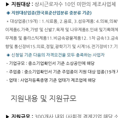
▶
지원대상 :
상시근로자수 10인 미만의 제조사업체
◈ 지원대상업종(한국표준산업분류 중분류 기준)
* 대상업종(19개) : 1.식료품, 2.음료, 3.섬유제품; 4.의복
이제품6.가죽,가방 및 신발7.목재 및 나무제품8.인쇄 및기록매체
무제품 및 플라스틱제품11.비금속광물제품12. 1차 금속13.금
향및 통신장비15.의료,정밀,광학기기 및 시계16.전기장비17.기
◈ 신청일 기준 다음의 자격요건을 모두 충족하는 사업자
- 기업규모 : 중소기업확인서 기준 소상공인에 해당
- 주업종 : 중소기업확인서 기준 주업종이 지원 대상 업종(19개
- 업태 : 사업자등록증명 기준 업태가 제조업에 해당
지원내용 및 지원규모
▶
지원규모 :
300개사 내외 (사회적 경제기업 해당 