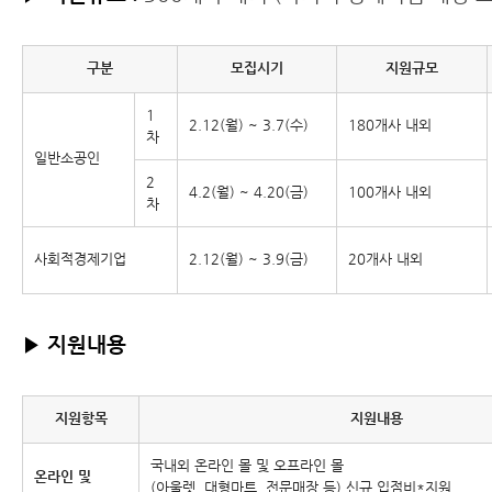
구분
모집시기
지원규모
1
2.12(월) ~ 3.7(수)
180개사 내외
차
일반소공인
2
4.2(월) ~ 4.20(금)
100개사 내외
차
사회적경제기업
2.12(월) ~ 3.9(금)
20개사 내외
▶
지원내용
지원항목
지원내용
국내외 온라인 몰 및 오프라인 몰
온라인 및
(아울렛, 대형마트, 전문매장 등) 신규 입점비*지원