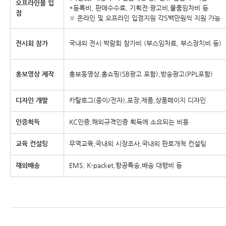
오프라인몰 입
*등록비, 판매수수료, 기획전·광고비,물품임차비 등
점
※ 온라인 및 오프라인 입점지원 각5백만원씩 지원 가능
전시회 참가
국내외 전시·박람회 참가비 (부스임차료, 부스장치비 등)
홍보영상 제작
홍보동영상,홈쇼핑(SB광고 포함),방송광고(PPL포함)
디자인 개발
카탈로그(종이/전자),포장,제품,상품페이지 디자인
인증획득
KC인증,해외규격인증 획득에 소요되는 비용
교육 컨설팅
무역교육,국내외 시장조사,국내외 판로개척 컨설팅
해외배송
EMS, K-packet,항공특송,배송 대행비 등