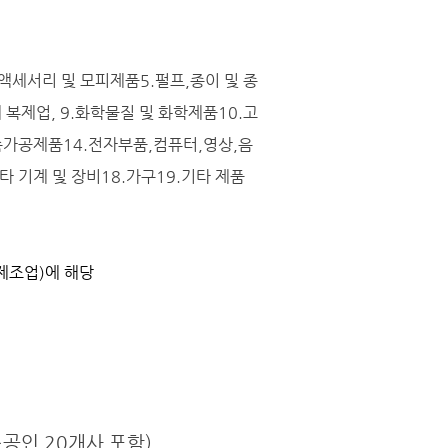
,의복액세서리 및 모피제품5.펄프,종이 및 종
 복제업, 9.화학물질 및 화학제품10.고
속가공제품14.전자부품,컴퓨터,영상,음
타 기계 및 장비18.가구19.기타 제품
 제조업)에 해당
소공인 20개사 포함)