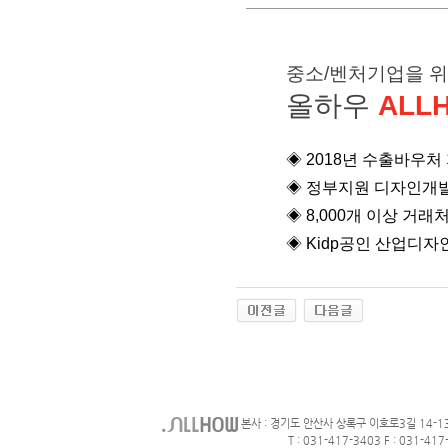
중소/벤처기업을 
올하우
ALL
◈ 2018년 수출바우
◈
정부지원 디자인개발
◈
8,000개 이상 거래
◈
Kidp공인 산업디자
본사 : 경기도 안산사 상록구 이호로3길 14-1
T : 031-417-3403 F : 031-417