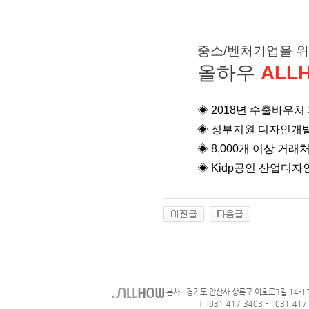
중소/벤처기업을 
올하우
ALL
◈ 2018년 수출바우
◈
정부지원 디자인개발
◈
8,000개 이상 거래
◈
Kidp공인 산업디자
본사 : 경기도 안산사 상록구 이호로3길 14-1
T : 031-417-3403 F : 031-417