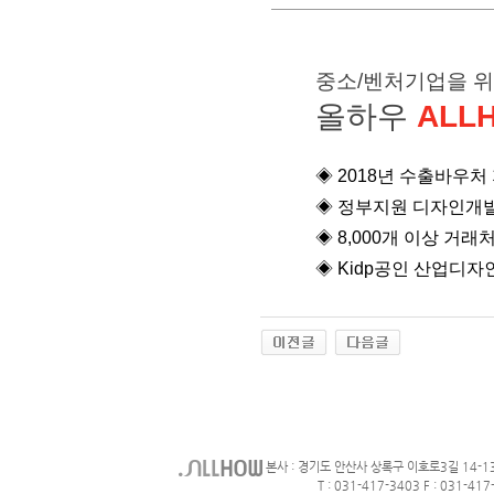
중소/벤처기업을 
올하우
ALL
◈ 2018년 수출바우
◈
정부지원 디자인개발
◈
8,000개 이상 거래
◈
Kidp공인 산업디자
본사 : 경기도 안산사 상록구 이호로3길 14-1
T : 031-417-3403 F : 031-417