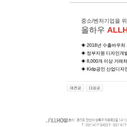
중소/벤처기업을 
올하우
ALL
◈ 2018년 수출바우
◈
정부지원 디자인개발
◈
8,000개 이상 거래
◈
Kidp공인 산업디자
본사 : 경기도 안산사 상록구 이호로3길 14-1
T : 031-417-3403 F : 031-417