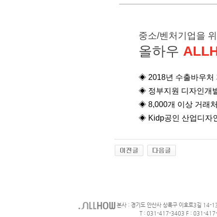
중소/벤처기업을 
올하우
ALL
◈ 2018년 수출바우
◈
정부지원 디자인개발
◈
8,000개 이상 거래
◈
Kidp공인 산업디자
본사 : 경기도 안산사 상록구 이호로3길 14-1
T : 031-417-3403 F : 031-417