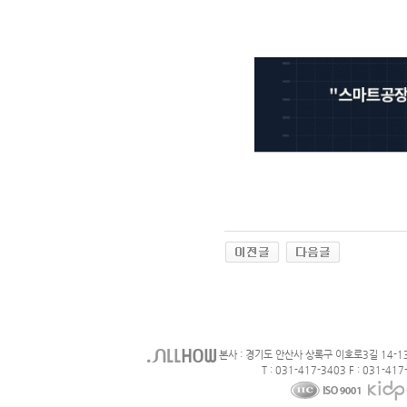
본사 : 경기도 안산사 상록구 이호로3길 14-1
T : 031-417-3403 F : 031-417