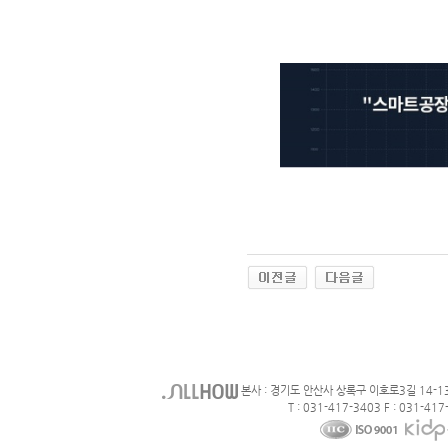
본사 : 경기도 안산사 상록구 이호로3길 14-1
T : 031-417-3403 F : 031-417