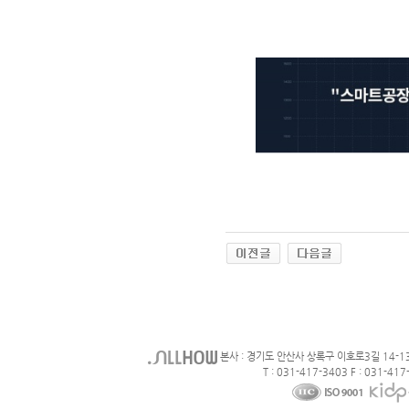
본사 : 경기도 안산사 상록구 이호로3길 14-1
T : 031-417-3403 F : 031-417