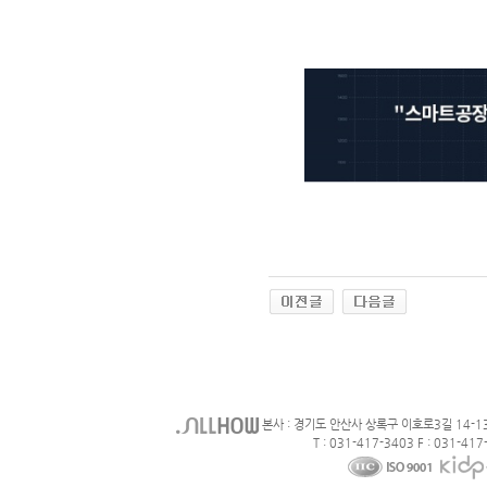
본사 : 경기도 안산사 상록구 이호로3길 14-1
T : 031-417-3403 F : 031-417