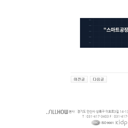
본사 : 경기도 안산사 상록구 이호로3길 14-1
T : 031-417-3403 F : 031-417