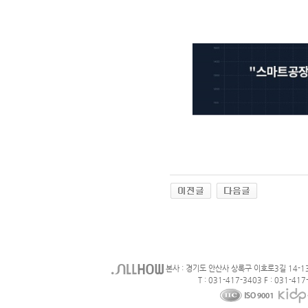
본사 : 경기도 안산사 상록구 이호로3길 14-1
T : 031-417-3403 F : 031-417