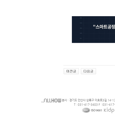
본사 : 경기도 안산사 상록구 이호로3길 14-1
T : 031-417-3403 F : 031-417