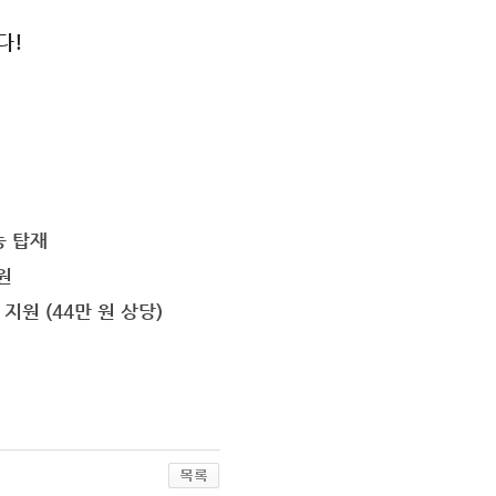
다!
능 탑재
원
지원 (44만 원 상당)