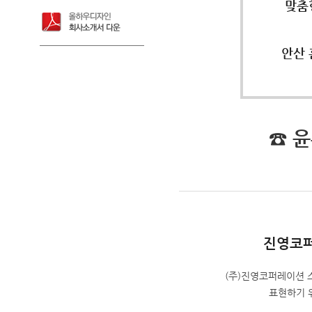
맞춤
안산 
☎ 
진영코
(주)진영코퍼레이션 
표현하기 