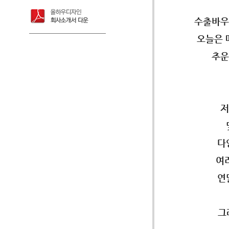
수출바우
오늘은 
추운
저
다
여
연
그