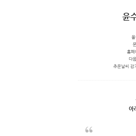
윤
올
문
홈페
다음
추운날씨 감
아